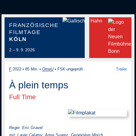
FRANZÖSISCHE
FILMTAGE
KÖLN
2.– 9. 9. 2026
F
2022
•
85 Min.
•
OmeU
•
FSK ungeprüft
Trailer
À plein temps
Full Time
Regie: Eric Gravel
mit: Laure Calamy, Anne Suarez, Geneviève Mnich,