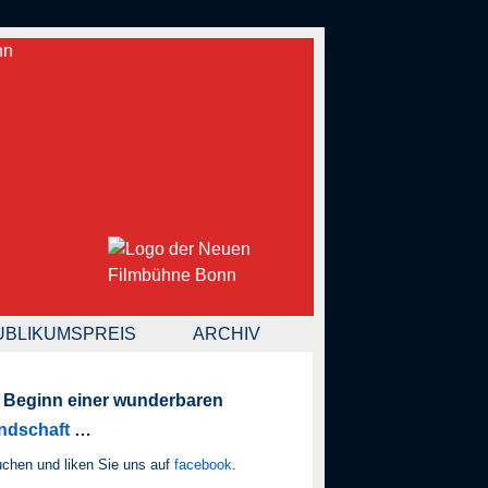
UBLIKUMSPREIS
ARCHIV
 Beginn einer wunderbaren
ndschaft
…
chen und liken Sie uns auf
facebook
.