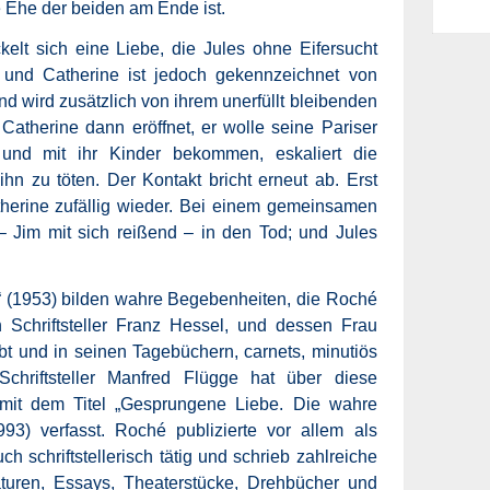
e Ehe der beiden am Ende ist.
elt sich eine Liebe, die Jules ohne Eifersucht
 und Catherine ist jedoch gekennzeichnet von
wird zusätzlich von ihrem unerfüllt bleibenden
Catherine dann eröffnet, er wolle seine Pariser
n und mit ihr Kinder bekommen, eskaliert die
ihn zu töten. Der Kontakt bricht erneut ab. Erst
therine zufällig wieder. Bei einem gemeinsamen
– Jim mit sich reißend – in den Tod; und Jules
“ (1953) bilden wahre Begebenheiten, die Roché
Schriftsteller Franz Hessel, und dessen Frau
t und in seinen Tagebüchern, carnets, minutiös
Schriftsteller Manfred Flügge hat über diese
mit dem Titel „Gesprungene Liebe. Die wahre
93) verfasst. Roché publizierte vor allem als
h schriftstellerisch tätig und schrieb zahlreiche
aturen, Essays, Theaterstücke, Drehbücher und