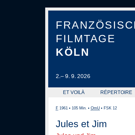
FRANZÖSISC
FILMTAGE
KÖLN
2.– 9. 9. 2026
ET VOILÀ
RÉPERTOIRE
F
1961
•
105 Min.
•
OmU
•
FSK 12
Jules et Jim