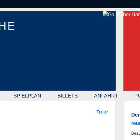
HE
SPIELPLAN
BILLETS
ANFAHRT
P
Trailer
Der
reu
Besu