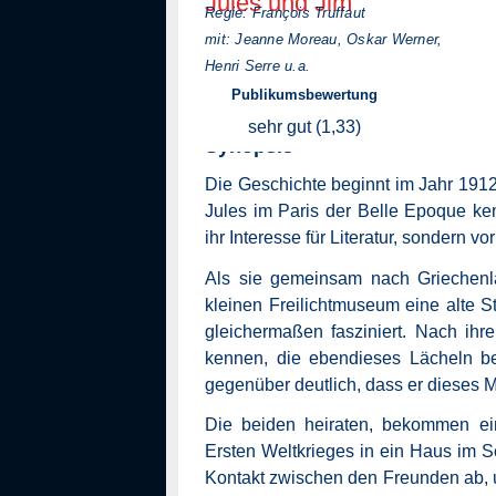
Jules und Jim
Regie: François Truf­faut
mit: Jeanne Moreau, Oskar Wer­ner,
Henri Serre u.a.
Publikumsbewertung
sehr gut (1,33)
Synopsis
Die Geschichte beginnt im Jahr 1912
Jules im Paris der Belle Epoque ken
ihr Interesse für Literatur, sondern v
Als sie gemeinsam nach Griechenla
kleinen Freilichtmuseum eine alte S
gleichermaßen fasziniert. Nach ihr
kennen, die ebendieses Lächeln bes
gegenüber deutlich, dass er dieses M
Die beiden heiraten, bekommen ei
Ersten Weltkrieges in ein Haus im S
Kontakt zwischen den Freunden ab, 