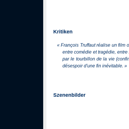
Kritiken
«
François Truffaut réalise un film 
entre comédie et tragédie, entre 
par le tourbillon de la vie (conf
désespoir d'une fin inévitable.
»
Szenenbilder