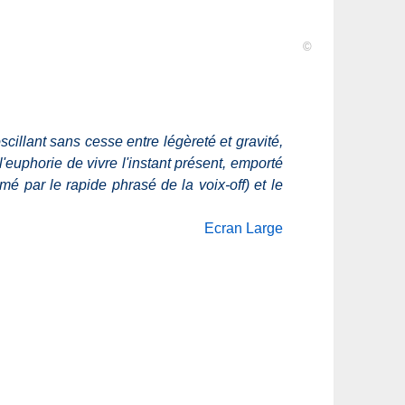
©
oscillant sans cesse entre légèreté et gravité,
l'euphorie de vivre l'instant présent, emporté
irmé par le rapide phrasé de la voix-off) et le
Ecran Large