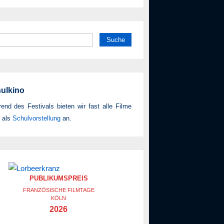
he
h:
ulkino
end des Festivals bieten wir fast alle Filme
 als
Schul­vor­stellung
an.
PUBLIKUMSPREIS
FRANZÖSISCHE FILMTAGE
KÖLN
2026