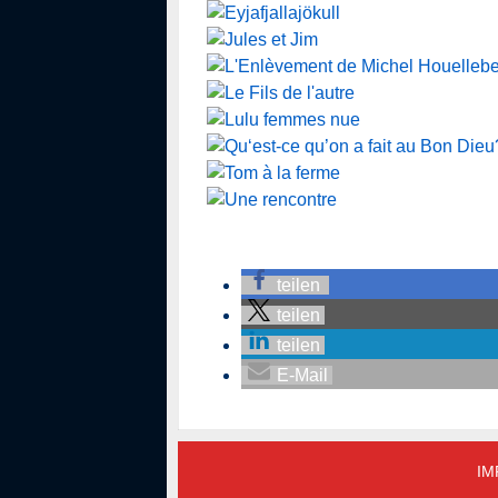
teilen
teilen
teilen
E-Mail
IM