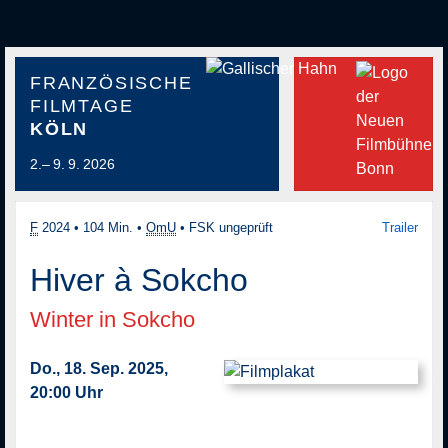
FRANZÖSISCHE
FILMTAGE
KÖLN
2.– 9. 9. 2026
F
2024
•
104 Min.
•
OmU
•
FSK ungeprüft
Trailer
Hiver à Sokcho
Winter in Sokcho
Do., 18. Sep. 2025,
20:00 Uhr