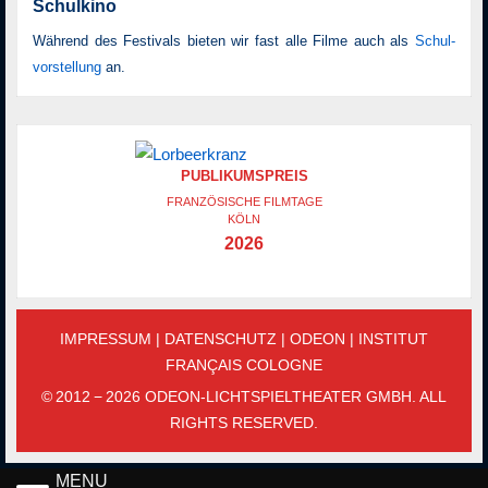
Schulkino
Während des Festivals bieten wir fast alle Filme auch als
Schul­
vor­stellung
an.
PUBLIKUMSPREIS
FRANZÖSISCHE FILMTAGE
KÖLN
2026
IMPRESSUM
|
DATENSCHUTZ
|
ODEON
|
INSTITUT
FRANÇAIS COLOGNE
© 2012 − 2026 ODEON-LICHTSPIELTHEATER GMBH. ALL
RIGHTS RESERVED.
MENU