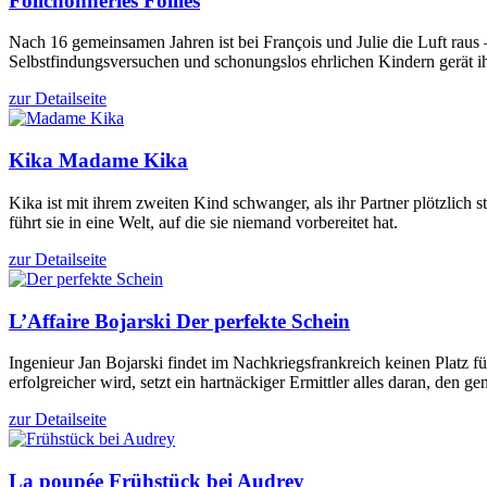
Folichonneries
Follies
Nach 16 gemeinsamen Jahren ist bei François und Julie die Luft rau
Selbstfindungsversuchen und schonungslos ehrlichen Kindern gerät i
zur Detailseite
Kika
Madame Kika
Kika ist mit ihrem zweiten Kind schwanger, als ihr Partner plötzlic
führt sie in eine Welt, auf die sie niemand vorbereitet hat.
zur Detailseite
L’Affaire Bojarski
Der perfekte Schein
Ingenieur Jan Bojarski findet im Nachkriegsfrankreich keinen Platz 
erfolgreicher wird, setzt ein hartnäckiger Ermittler alles daran, den ge
zur Detailseite
La poupée
Frühstück bei Audrey