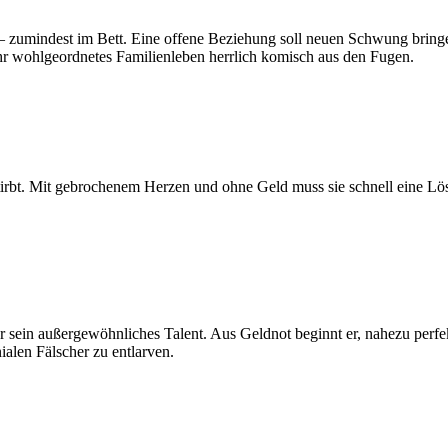
s – zumindest im Bett. Eine offene Beziehung soll neuen Schwung bri
hr wohlgeordnetes Familienleben herrlich komisch aus den Fugen.
h stirbt. Mit gebrochenem Herzen und ohne Geld muss sie schnell eine 
für sein außergewöhnliches Talent. Aus Geldnot beginnt er, nahezu per
nialen Fälscher zu entlarven.