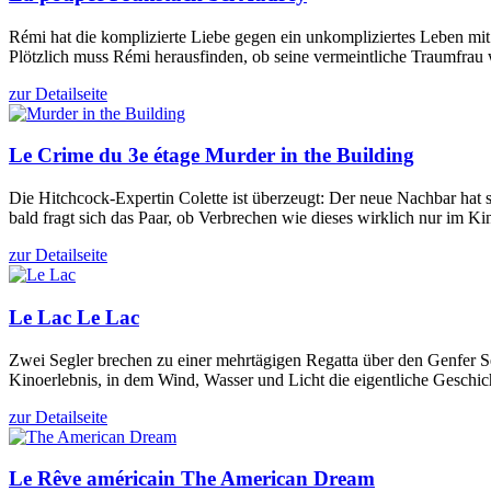
Rémi hat die komplizierte Liebe gegen ein unkompliziertes Leben 
Plötzlich muss Rémi herausfinden, ob seine vermeintliche Traumfrau w
zur Detailseite
Le Crime du 3e étage
Murder in the Building
Die Hitchcock-Expertin Colette ist überzeugt: Der neue Nachbar hat se
bald fragt sich das Paar, ob Verbrechen wie dieses wirklich nur im Ki
zur Detailseite
Le Lac
Le Lac
Zwei Segler brechen zu einer mehrtägigen Regatta über den Genfer Se
Kinoerlebnis, in dem Wind, Wasser und Licht die eigentliche Geschic
zur Detailseite
Le Rêve américain
The American Dream