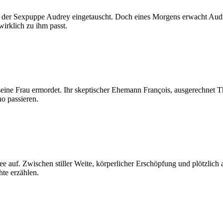
mit der Sexpuppe Audrey eingetauscht. Doch eines Morgens erwacht Au
irklich zu ihm passt.
ine Frau ermordet. Ihr skeptischer Ehemann François, ausgerechnet Thri
no passieren.
e auf. Zwischen stiller Weite, körperlicher Erschöpfung und plötzlich
hte erzählen.