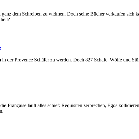
 sich ganz dem Schreiben zu widmen. Doch seine Bücher verkaufen sich
iheit?
e
um in der Provence Schäfer zu werden. Doch 827 Schafe, Wölfe und Stür
e-Française läuft alles schief: Requisiten zerbrechen, Egos kollidiere
n.