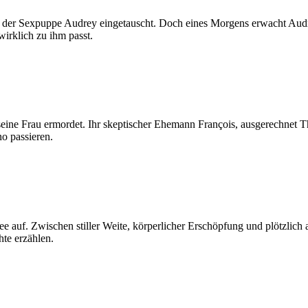
mit der Sexpuppe Audrey eingetauscht. Doch eines Morgens erwacht Au
irklich zu ihm passt.
ine Frau ermordet. Ihr skeptischer Ehemann François, ausgerechnet Thri
no passieren.
e auf. Zwischen stiller Weite, körperlicher Erschöpfung und plötzlich
hte erzählen.