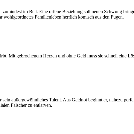
s – zumindest im Bett. Eine offene Beziehung soll neuen Schwung bri
hr wohlgeordnetes Familienleben herrlich komisch aus den Fugen.
h stirbt. Mit gebrochenem Herzen und ohne Geld muss sie schnell eine 
für sein außergewöhnliches Talent. Aus Geldnot beginnt er, nahezu per
nialen Fälscher zu entlarven.