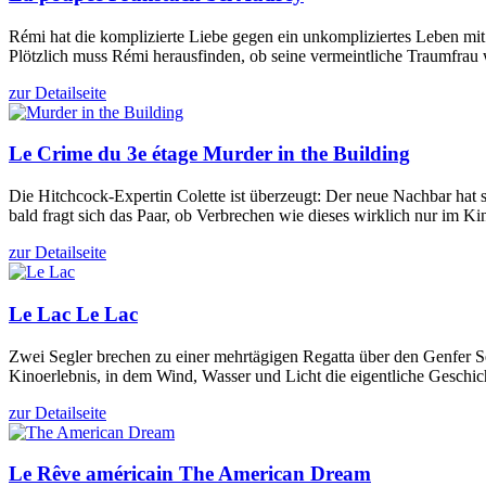
Rémi hat die komplizierte Liebe gegen ein unkompliziertes Leben 
Plötzlich muss Rémi herausfinden, ob seine vermeintliche Traumfrau w
zur Detailseite
Le Crime du 3e étage
Murder in the Building
Die Hitchcock-Expertin Colette ist überzeugt: Der neue Nachbar hat se
bald fragt sich das Paar, ob Verbrechen wie dieses wirklich nur im Ki
zur Detailseite
Le Lac
Le Lac
Zwei Segler brechen zu einer mehrtägigen Regatta über den Genfer Se
Kinoerlebnis, in dem Wind, Wasser und Licht die eigentliche Geschic
zur Detailseite
Le Rêve américain
The American Dream