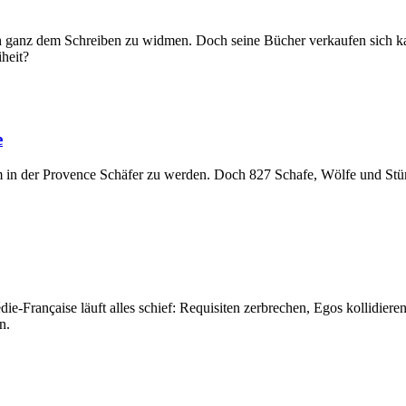
 sich ganz dem Schreiben zu widmen. Doch seine Bücher verkaufen sich
iheit?
e
um in der Provence Schäfer zu werden. Doch 827 Schafe, Wölfe und Stür
e-Française läuft alles schief: Requisiten zerbrechen, Egos kollidiere
n.