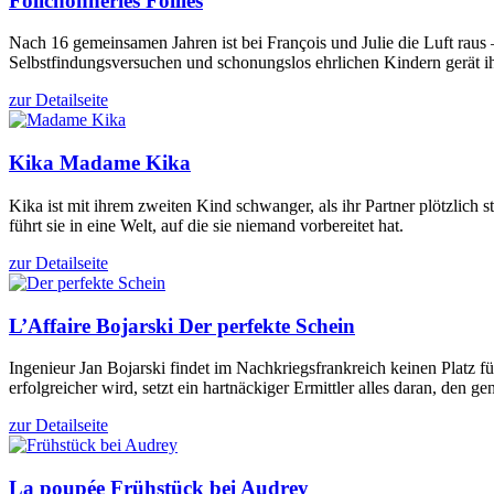
Folichonneries
Follies
Nach 16 gemeinsamen Jahren ist bei François und Julie die Luft rau
Selbstfindungsversuchen und schonungslos ehrlichen Kindern gerät i
zur Detailseite
Kika
Madame Kika
Kika ist mit ihrem zweiten Kind schwanger, als ihr Partner plötzlic
führt sie in eine Welt, auf die sie niemand vorbereitet hat.
zur Detailseite
L’Affaire Bojarski
Der perfekte Schein
Ingenieur Jan Bojarski findet im Nachkriegsfrankreich keinen Platz 
erfolgreicher wird, setzt ein hartnäckiger Ermittler alles daran, den ge
zur Detailseite
La poupée
Frühstück bei Audrey