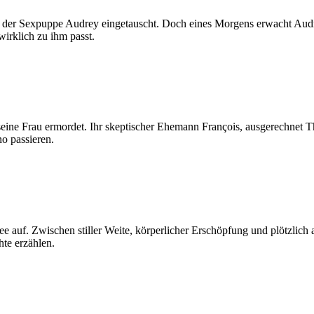
mit der Sexpuppe Audrey eingetauscht. Doch eines Morgens erwacht Au
irklich zu ihm passt.
ine Frau ermordet. Ihr skeptischer Ehemann François, ausgerechnet Thri
no passieren.
e auf. Zwischen stiller Weite, körperlicher Erschöpfung und plötzlich
hte erzählen.