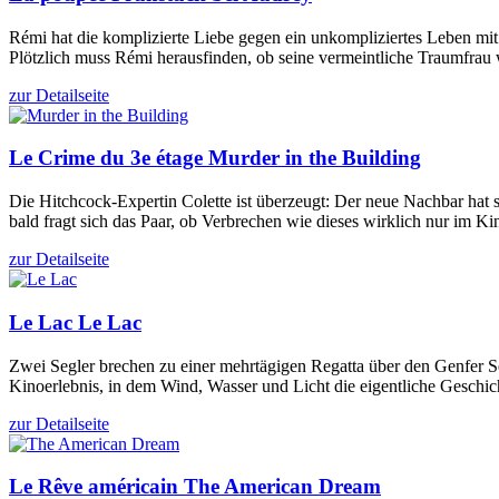
Rémi hat die komplizierte Liebe gegen ein unkompliziertes Leben 
Plötzlich muss Rémi herausfinden, ob seine vermeintliche Traumfrau w
zur Detailseite
Le Crime du 3e étage
Murder in the Building
Die Hitchcock-Expertin Colette ist überzeugt: Der neue Nachbar hat se
bald fragt sich das Paar, ob Verbrechen wie dieses wirklich nur im Ki
zur Detailseite
Le Lac
Le Lac
Zwei Segler brechen zu einer mehrtägigen Regatta über den Genfer Se
Kinoerlebnis, in dem Wind, Wasser und Licht die eigentliche Geschic
zur Detailseite
Le Rêve américain
The American Dream