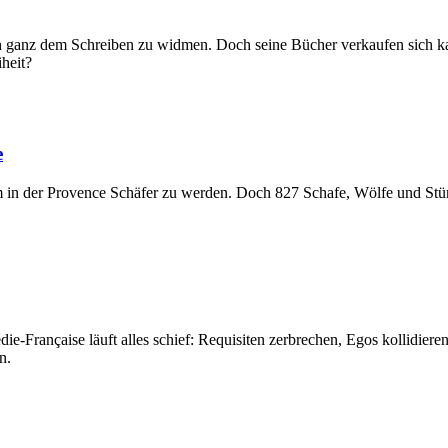
 sich ganz dem Schreiben zu widmen. Doch seine Bücher verkaufen sich
iheit?
e
um in der Provence Schäfer zu werden. Doch 827 Schafe, Wölfe und Stür
e-Française läuft alles schief: Requisiten zerbrechen, Egos kollidiere
n.