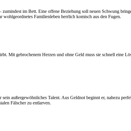
s – zumindest im Bett. Eine offene Beziehung soll neuen Schwung bri
hr wohlgeordnetes Familienleben herrlich komisch aus den Fugen.
h stirbt. Mit gebrochenem Herzen und ohne Geld muss sie schnell eine 
für sein außergewöhnliches Talent. Aus Geldnot beginnt er, nahezu per
nialen Fälscher zu entlarven.