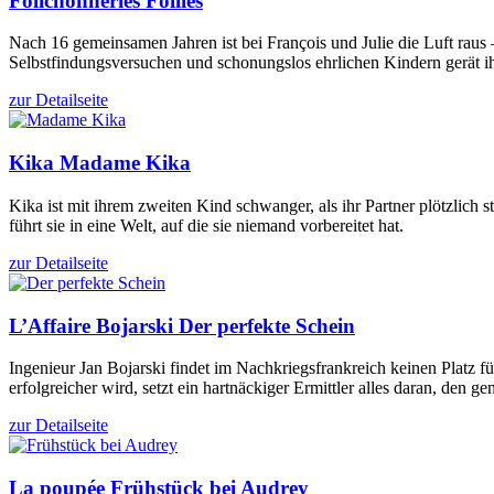
Folichonneries
Follies
Nach 16 gemeinsamen Jahren ist bei François und Julie die Luft rau
Selbstfindungsversuchen und schonungslos ehrlichen Kindern gerät i
zur Detailseite
Kika
Madame Kika
Kika ist mit ihrem zweiten Kind schwanger, als ihr Partner plötzlic
führt sie in eine Welt, auf die sie niemand vorbereitet hat.
zur Detailseite
L’Affaire Bojarski
Der perfekte Schein
Ingenieur Jan Bojarski findet im Nachkriegsfrankreich keinen Platz 
erfolgreicher wird, setzt ein hartnäckiger Ermittler alles daran, den ge
zur Detailseite
La poupée
Frühstück bei Audrey