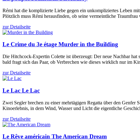
Rémi hat die komplizierte Liebe gegen ein unkompliziertes Leben 
Plötzlich muss Rémi herausfinden, ob seine vermeintliche Traumfrau w
zur Detailseite
Le Crime du 3e étage
Murder in the Building
Die Hitchcock-Expertin Colette ist überzeugt: Der neue Nachbar hat se
bald fragt sich das Paar, ob Verbrechen wie dieses wirklich nur im Ki
zur Detailseite
Le Lac
Le Lac
Zwei Segler brechen zu einer mehrtägigen Regatta über den Genfer Se
Kinoerlebnis, in dem Wind, Wasser und Licht die eigentliche Geschic
zur Detailseite
Le Rêve américain
The American Dream