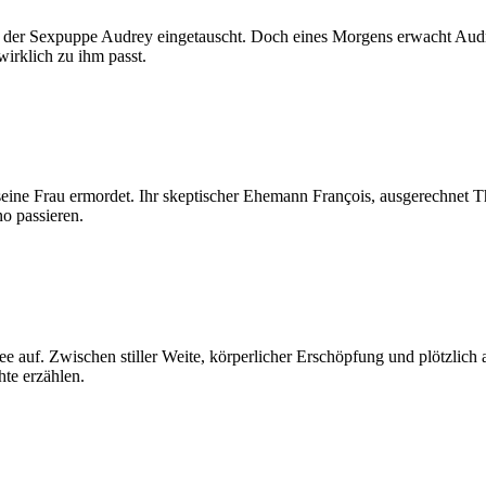
mit der Sexpuppe Audrey eingetauscht. Doch eines Morgens erwacht Au
irklich zu ihm passt.
ine Frau ermordet. Ihr skeptischer Ehemann François, ausgerechnet Thri
no passieren.
e auf. Zwischen stiller Weite, körperlicher Erschöpfung und plötzlich
hte erzählen.