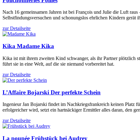
Folichonneries
Follies
Nach 16 gemeinsamen Jahren ist bei François und Julie die Luft rau
Selbstfindungsversuchen und schonungslos ehrlichen Kindern gerät i
zur Detailseite
Kika
Madame Kika
Kika ist mit ihrem zweiten Kind schwanger, als ihr Partner plötzlic
führt sie in eine Welt, auf die sie niemand vorbereitet hat.
zur Detailseite
L’Affaire Bojarski
Der perfekte Schein
Ingenieur Jan Bojarski findet im Nachkriegsfrankreich keinen Platz 
erfolgreicher wird, setzt ein hartnäckiger Ermittler alles daran, den ge
zur Detailseite
La poupée
Frühstück bei Audrey