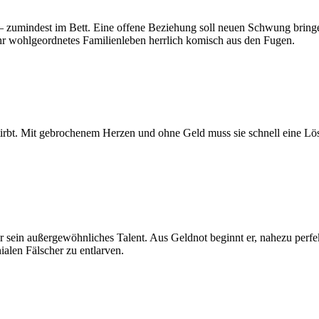
s – zumindest im Bett. Eine offene Beziehung soll neuen Schwung bri
hr wohlgeordnetes Familienleben herrlich komisch aus den Fugen.
h stirbt. Mit gebrochenem Herzen und ohne Geld muss sie schnell eine 
für sein außergewöhnliches Talent. Aus Geldnot beginnt er, nahezu per
nialen Fälscher zu entlarven.