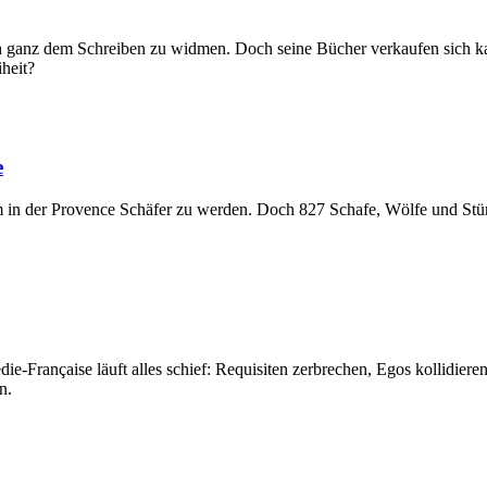
 sich ganz dem Schreiben zu widmen. Doch seine Bücher verkaufen sich
iheit?
e
um in der Provence Schäfer zu werden. Doch 827 Schafe, Wölfe und Stür
e-Française läuft alles schief: Requisiten zerbrechen, Egos kollidiere
n.