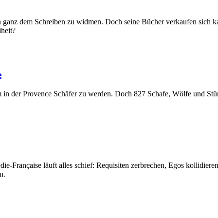
 sich ganz dem Schreiben zu widmen. Doch seine Bücher verkaufen sich
iheit?
e
um in der Provence Schäfer zu werden. Doch 827 Schafe, Wölfe und Stür
e-Française läuft alles schief: Requisiten zerbrechen, Egos kollidiere
n.