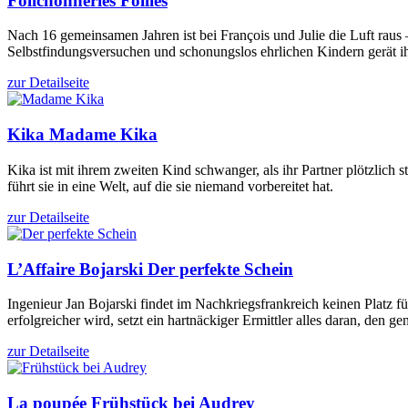
Folichonneries
Follies
Nach 16 gemeinsamen Jahren ist bei François und Julie die Luft rau
Selbstfindungsversuchen und schonungslos ehrlichen Kindern gerät i
zur Detailseite
Kika
Madame Kika
Kika ist mit ihrem zweiten Kind schwanger, als ihr Partner plötzlic
führt sie in eine Welt, auf die sie niemand vorbereitet hat.
zur Detailseite
L’Affaire Bojarski
Der perfekte Schein
Ingenieur Jan Bojarski findet im Nachkriegsfrankreich keinen Platz 
erfolgreicher wird, setzt ein hartnäckiger Ermittler alles daran, den ge
zur Detailseite
La poupée
Frühstück bei Audrey