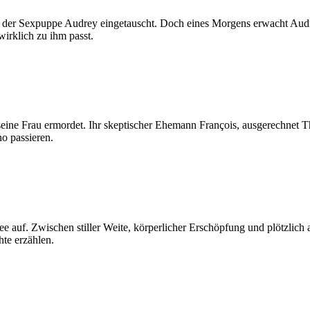
mit der Sexpuppe Audrey eingetauscht. Doch eines Morgens erwacht Au
irklich zu ihm passt.
ine Frau ermordet. Ihr skeptischer Ehemann François, ausgerechnet Thri
no passieren.
e auf. Zwischen stiller Weite, körperlicher Erschöpfung und plötzlich
hte erzählen.