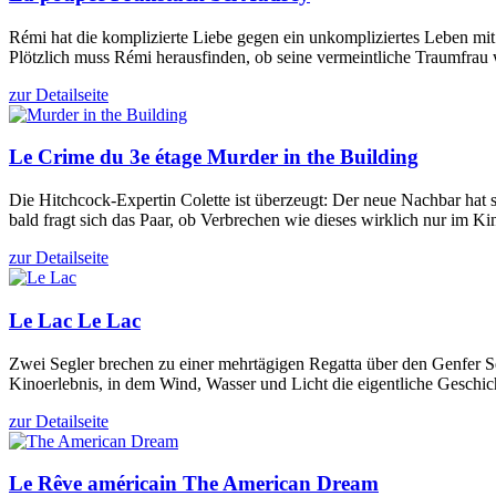
Rémi hat die komplizierte Liebe gegen ein unkompliziertes Leben 
Plötzlich muss Rémi herausfinden, ob seine vermeintliche Traumfrau w
zur Detailseite
Le Crime du 3e étage
Murder in the Building
Die Hitchcock-Expertin Colette ist überzeugt: Der neue Nachbar hat se
bald fragt sich das Paar, ob Verbrechen wie dieses wirklich nur im Ki
zur Detailseite
Le Lac
Le Lac
Zwei Segler brechen zu einer mehrtägigen Regatta über den Genfer Se
Kinoerlebnis, in dem Wind, Wasser und Licht die eigentliche Geschic
zur Detailseite
Le Rêve américain
The American Dream