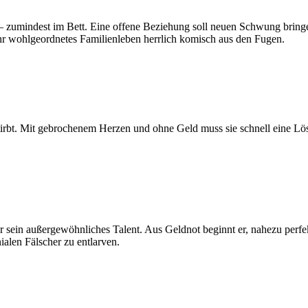
s – zumindest im Bett. Eine offene Beziehung soll neuen Schwung bri
hr wohlgeordnetes Familienleben herrlich komisch aus den Fugen.
h stirbt. Mit gebrochenem Herzen und ohne Geld muss sie schnell eine 
für sein außergewöhnliches Talent. Aus Geldnot beginnt er, nahezu per
nialen Fälscher zu entlarven.