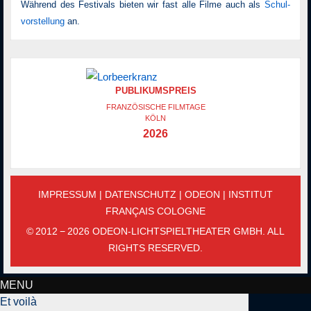
Während des Festivals bieten wir fast alle Filme auch als
Schul­
vor­stellung
an.
PUBLIKUMSPREIS
FRANZÖSISCHE FILMTAGE
KÖLN
2026
IMPRESSUM
|
DATENSCHUTZ
|
ODEON
|
INSTITUT
FRANÇAIS COLOGNE
© 2012 − 2026 ODEON-LICHTSPIELTHEATER GMBH. ALL
RIGHTS RESERVED.
MENU
Et voilà