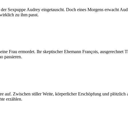
mit der Sexpuppe Audrey eingetauscht. Doch eines Morgens erwacht Au
irklich zu ihm passt.
ine Frau ermordet. Ihr skeptischer Ehemann François, ausgerechnet Thri
no passieren.
e auf. Zwischen stiller Weite, körperlicher Erschöpfung und plötzlich
hte erzählen.