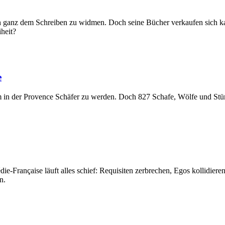
 sich ganz dem Schreiben zu widmen. Doch seine Bücher verkaufen sich
iheit?
e
um in der Provence Schäfer zu werden. Doch 827 Schafe, Wölfe und Stür
e-Française läuft alles schief: Requisiten zerbrechen, Egos kollidiere
n.