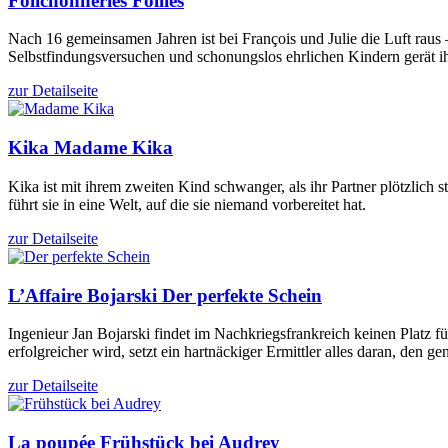
Folichonneries
Follies
Nach 16 gemeinsamen Jahren ist bei François und Julie die Luft rau
Selbstfindungsversuchen und schonungslos ehrlichen Kindern gerät i
zur Detailseite
Kika
Madame Kika
Kika ist mit ihrem zweiten Kind schwanger, als ihr Partner plötzlic
führt sie in eine Welt, auf die sie niemand vorbereitet hat.
zur Detailseite
L’Affaire Bojarski
Der perfekte Schein
Ingenieur Jan Bojarski findet im Nachkriegsfrankreich keinen Platz 
erfolgreicher wird, setzt ein hartnäckiger Ermittler alles daran, den ge
zur Detailseite
La poupée
Frühstück bei Audrey