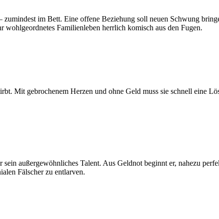
s – zumindest im Bett. Eine offene Beziehung soll neuen Schwung bri
hr wohlgeordnetes Familienleben herrlich komisch aus den Fugen.
h stirbt. Mit gebrochenem Herzen und ohne Geld muss sie schnell eine 
für sein außergewöhnliches Talent. Aus Geldnot beginnt er, nahezu per
nialen Fälscher zu entlarven.