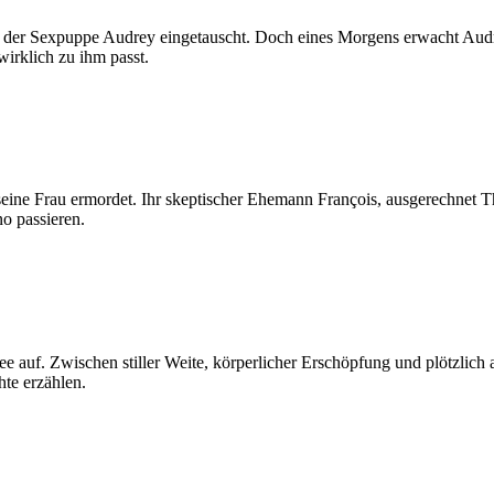
mit der Sexpuppe Audrey eingetauscht. Doch eines Morgens erwacht Au
irklich zu ihm passt.
ine Frau ermordet. Ihr skeptischer Ehemann François, ausgerechnet Thri
no passieren.
e auf. Zwischen stiller Weite, körperlicher Erschöpfung und plötzlich
hte erzählen.