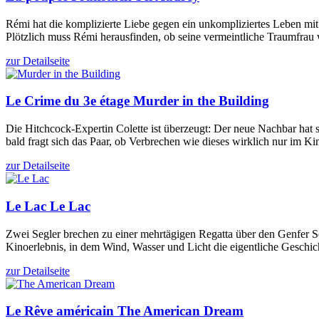
Rémi hat die komplizierte Liebe gegen ein unkompliziertes Leben 
Plötzlich muss Rémi herausfinden, ob seine vermeintliche Traumfrau w
zur Detailseite
Le Crime du 3e étage
Murder in the Building
Die Hitchcock-Expertin Colette ist überzeugt: Der neue Nachbar hat se
bald fragt sich das Paar, ob Verbrechen wie dieses wirklich nur im Ki
zur Detailseite
Le Lac
Le Lac
Zwei Segler brechen zu einer mehrtägigen Regatta über den Genfer Se
Kinoerlebnis, in dem Wind, Wasser und Licht die eigentliche Geschic
zur Detailseite
Le Rêve américain
The American Dream