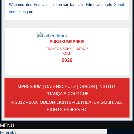
Während des Festivals bieten wir fast alle Filme auch als
Schul­
vor­stellung
an.
PUBLIKUMSPREIS
FRANZÖSISCHE FILMTAGE
KÖLN
2026
IMPRESSUM
|
DATENSCHUTZ
|
ODEON
|
INSTITUT
FRANÇAIS COLOGNE
© 2012 − 2026 ODEON-LICHTSPIELTHEATER GMBH. ALL
RIGHTS RESERVED.
MENU
Et voilà