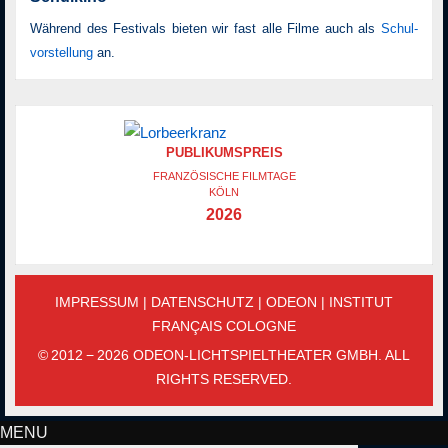
Während des Festivals bieten wir fast alle Filme auch als
Schul­
vor­stellung
an.
PUBLIKUMSPREIS
FRANZÖSISCHE FILMTAGE
KÖLN
2026
IMPRESSUM
|
DATENSCHUTZ
|
ODEON
|
INSTITUT
FRANÇAIS COLOGNE
© 2012 − 2026 ODEON-LICHTSPIELTHEATER GMBH. ALL
RIGHTS RESERVED.
MENU