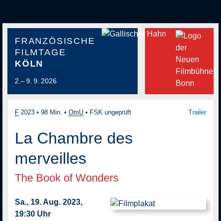
FRANZÖSISCHE
FILMTAGE
KÖLN
2.– 9. 9. 2026
F
2023
•
98 Min.
•
OmU
•
FSK ungeprüft
Trailer
La Chambre des
merveilles
The Book of Wonders
Sa., 19. Aug. 2023,
19:30 Uhr