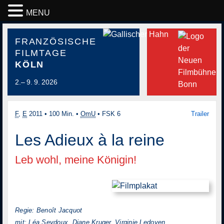
MENU
FRANZÖSISCHE
FILMTAGE
KÖLN
2.– 9. 9. 2026
F
,
E
2011
•
100 Min.
•
OmU
•
FSK 6
Trailer
Les Adieux à la reine
Leb wohl, meine Königin!
Regie: Benoît Jacquot
mit: Léa Seydoux, Diane Kruger, Virginie Ledoyen,