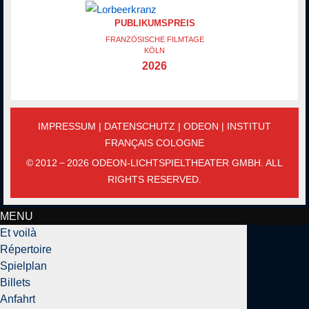
PUBLIKUMSPREIS
FRANZÖSISCHE FILMTAGE
KÖLN
2026
IMPRESSUM
|
DATENSCHUTZ
|
ODEON
|
INSTITUT
FRANÇAIS COLOGNE
© 2012 − 2026 ODEON-LICHTSPIELTHEATER GMBH. ALL
RIGHTS RESERVED.
MENU
Et voilà
Répertoire
Spielplan
Billets
Anfahrt