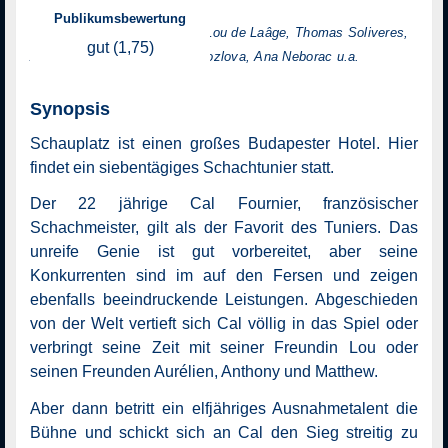
Regie: Elodie Namer
Publikumsbewertung
mit: Michelangelo Passaniti, Lou de Laâge, Thomas Soliveres,
gut (1,75)
Aliocha Schneider, Viktoria Kozlova, Ana Neborac u.a.
Synopsis
Schauplatz ist einen großes Budapester Hotel. Hier
findet ein siebentägiges Schachtunier statt.
Der 22 jährige Cal Fournier, französischer
Schachmeister, gilt als der Favorit des Tuniers. Das
unreife Genie ist gut vorbereitet, aber seine
Konkurrenten sind im auf den Fersen und zeigen
ebenfalls beeindruckende Leistungen. Abgeschieden
von der Welt vertieft sich Cal völlig in das Spiel oder
verbringt seine Zeit mit seiner Freundin Lou oder
seinen Freunden Aurélien, Anthony und Matthew.
Aber dann betritt ein elfjähriges Ausnahmetalent die
Bühne und schickt sich an Cal den Sieg streitig zu