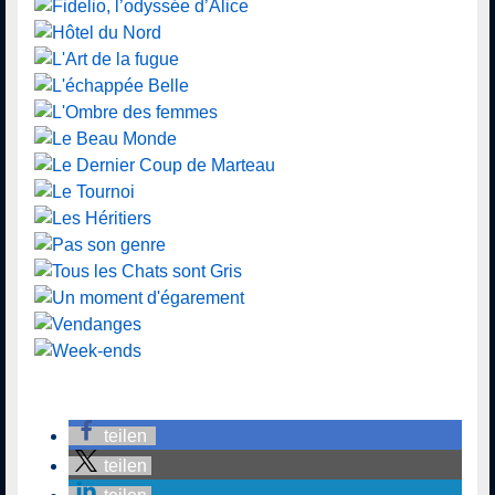
teilen
teilen