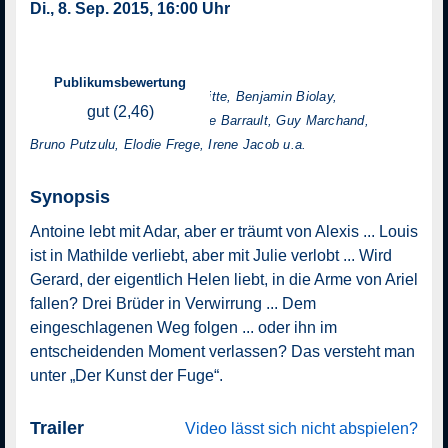
Di., 8. Sep. 2015, 16:00 Uhr
Regie: Brice Cauvin
Publikumsbewertung
mit: Agnes Jaoui, Laurent Lafitte, Benjamin Biolay,
gut (2,46)
Nicolas Bedos, Marie-Christine Barrault, Guy Marchand,
Bruno Putzulu, Elodie Frege, Irene Jacob u.a.
Synopsis
Antoine lebt mit Adar, aber er träumt von Alexis ... Louis
ist in Mathilde verliebt, aber mit Julie verlobt ... Wird
Gerard, der eigentlich Helen liebt, in die Arme von Ariel
fallen? Drei Brüder in Verwirrung ... Dem
eingeschlagenen Weg folgen ... oder ihn im
entscheidenden Moment verlassen? Das versteht man
unter „Der Kunst der Fuge“.
Trailer
Video lässt sich nicht abspielen?