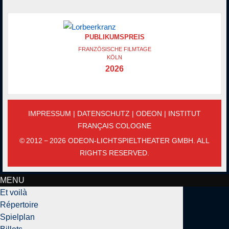
PUBLIKUMSPREIS
FRANZÖSISCHE FILMTAGE
KÖLN
2026
IMPRESSUM
|
DATENSCHUTZ
|
ODEON
|
INSTITUT
FRANÇAIS COLOGNE
© 2012 − 2026 ODEON-LICHTSPIELTHEATER GMBH. ALL
RIGHTS RESERVED.
MENU
Et voilà
Répertoire
Spielplan