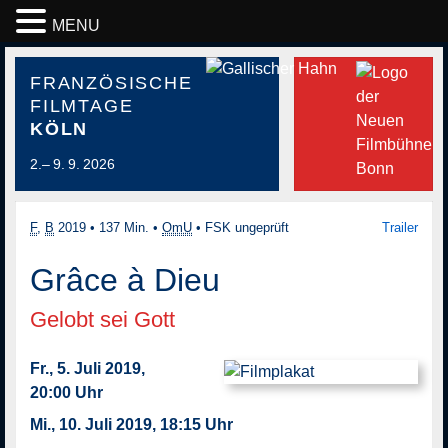
MENU
FRANZÖSISCHE
FILMTAGE
KÖLN
2.– 9. 9. 2026
F
,
B
2019
•
137 Min.
•
OmU
•
FSK ungeprüft
Trailer
Grâce à Dieu
Gelobt sei Gott
Fr., 5. Juli 2019,
20:00 Uhr
Mi., 10. Juli 2019, 18:15 Uhr