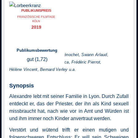
PUBLIKUMSPREIS
FRANZÖSISCHE FILMTAGE
KÖLN
2019
Regie: François Ozon
Publikumsbewertung
mit: Melvil Poupaud, Denis Ménochet, Swann Arlaud,
gut (1,72)
Josiane Balasko, Eric Caravaca, Frédéric Pierrot,
Hélène Vincent, Bernard Verley u.a.
Synopsis
Alexandre lebt mit seiner Familie in Lyon. Durch Zufall
entdeckt er, das der Priester, der ihn als Kind sexuell
missbraucht hat, nach wie vor in Amt und Würden ist
und ihm immer noch Kinder anvertraut werden.
Verstört und wütend trifft er einen mutigen und
folgenschweren Entschluss: Er will sein Schweigen