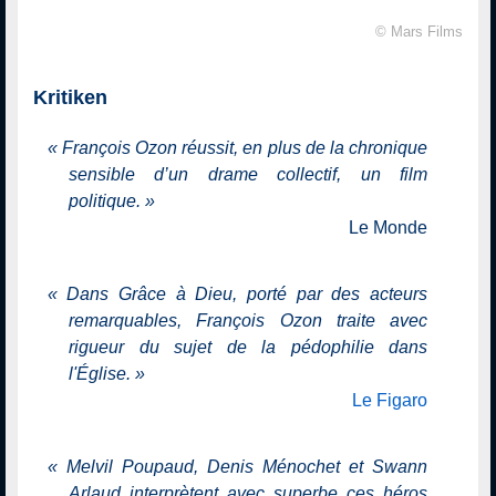
© Mars Films
Kritiken
«
François Ozon réussit, en plus de la chronique
sensible d’un drame collectif, un film
politique.
»
Le Monde
«
Dans Grâce à Dieu, porté par des acteurs
remarquables, François Ozon traite avec
rigueur du sujet de la pédophilie dans
l'Église.
»
Le Figaro
«
Melvil Poupaud, Denis Ménochet et Swann
Arlaud interprètent avec superbe ces héros