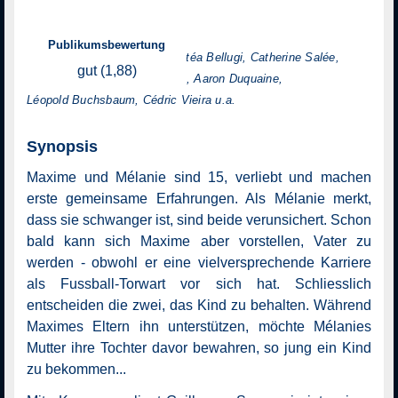
Regie: Guillaume Senez
Publikumsbewertung
mit: Kacey Mottet Klein, Galatéa Bellugi, Catherine Salée,
gut (1,88)
Sam Louwyck, Laetitia Dosch, Aaron Duquaine,
Léopold Buchsbaum, Cédric Vieira u.a.
Synopsis
Maxime und Mélanie sind 15, verliebt und machen
erste gemeinsame Erfahrungen. Als Mélanie merkt,
dass sie schwanger ist, sind beide verunsichert. Schon
bald kann sich Maxime aber vorstellen, Vater zu
werden - obwohl er eine vielversprechende Karriere
als Fussball-Torwart vor sich hat. Schliesslich
entscheiden die zwei, das Kind zu behalten. Während
Maximes Eltern ihn unterstützen, möchte Mélanies
Mutter ihre Tochter davor bewahren, so jung ein Kind
zu bekommen...